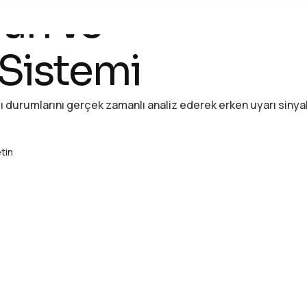
arı ve
 Sistemi
ı durumlarını gerçek zamanlı analiz ederek erken uyarı sinyal
etin