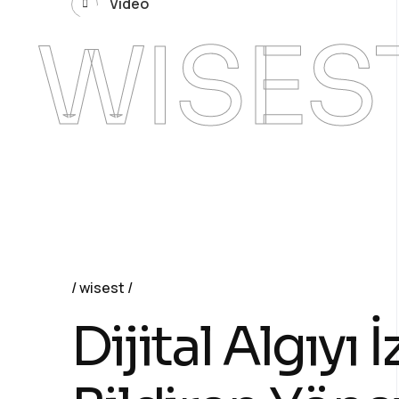
Video
WISES
wisest
Dijital Algıyı