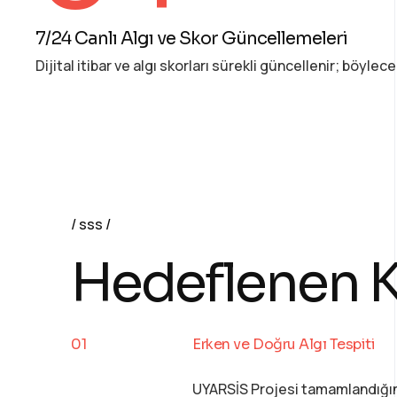
7/24 Canlı Algı ve Skor Güncellemeleri
Dijital itibar ve algı skorları sürekli güncellenir; böylece
sss
Hedeflenen K
Erken ve Doğru Algı Tespiti
UYARSİS Projesi tamamlandığında