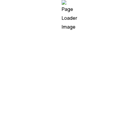
WI
AI
Wisest Yazılım olarak, işlet
sağlamak, süreçlerini otom
için en ileri yapay zeka te
öğrenmesi ve doğal dil işle