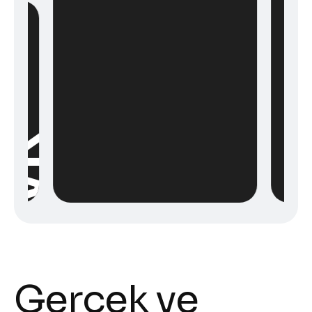
VR
Gerçek ve