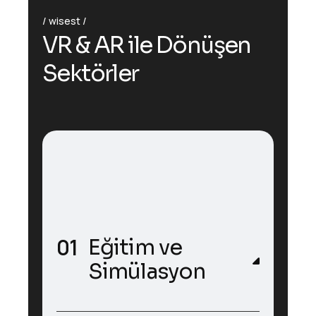
wisest
V
R
&
A
R
i
l
e
D
ö
n
ü
ş
e
n
S
e
k
t
ö
r
l
e
r
Eğitim ve
Simülasyon