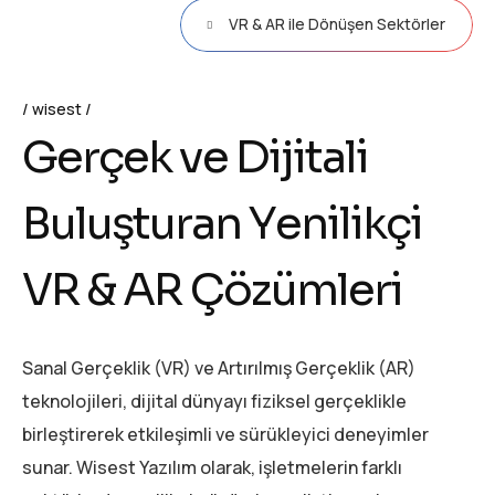
VR & AR ile Dönüşen Sektörler
wisest
G
e
r
ç
e
k
v
e
D
i
j
i
t
a
l
i
B
u
l
u
ş
t
u
r
a
n
Y
e
n
i
l
i
k
ç
i
V
R
&
A
R
Ç
ö
z
ü
m
l
e
r
i
Sanal Gerçeklik (VR) ve Artırılmış Gerçeklik (AR)
teknolojileri, dijital dünyayı fiziksel gerçeklikle
birleştirerek etkileşimli ve sürükleyici deneyimler
sunar. Wisest Yazılım olarak, işletmelerin farklı