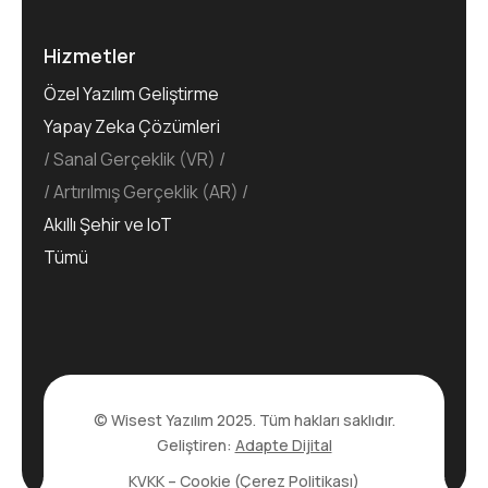
Hizmetler
Özel Yazılım Geliştirme
Yapay Zeka Çözümleri
Sanal Gerçeklik (VR)
Artırılmış Gerçeklik (AR)
Akıllı Şehir ve IoT
Tümü
© Wisest Yazılım 2025. Tüm hakları saklıdır.
Geliştiren:
Adapte Dijital
KVKK
–
Cookie (Çerez Politikası)