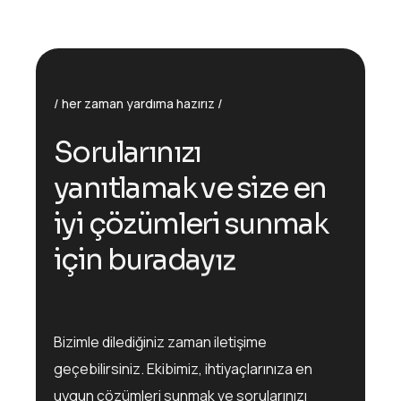
her zaman yardıma hazırız
S
o
r
u
l
a
r
ı
n
ı
z
ı
y
a
n
ı
t
l
a
m
a
k
v
e
s
i
z
e
e
n
i
y
i
ç
ö
z
ü
m
l
e
r
i
s
u
n
m
a
k
i
ç
i
n
b
u
r
a
d
a
y
ı
z
Bizimle dilediğiniz zaman iletişime
geçebilirsiniz. Ekibimiz, ihtiyaçlarınıza en
uygun çözümleri sunmak ve sorularınızı