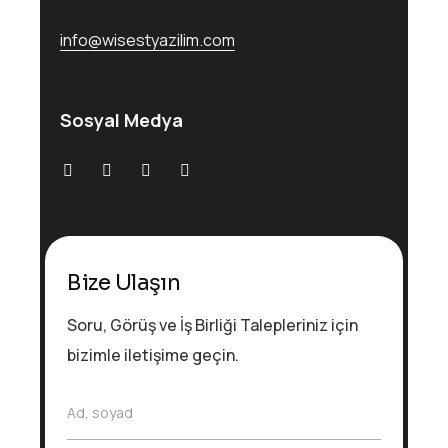
info@wisestyazilim.com
Sosyal Medya
Bize Ulaşın
Soru, Görüş ve İş Birliği Talepleriniz için
bizimle iletişime geçin.
F
Ad, soyad
u