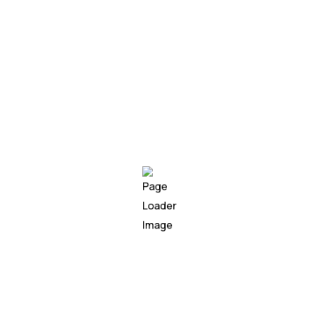
Yazılar
Bize Ulaşın
Soru, Görüş ve İş Birliği Tal
Bu formu bitirebilmek için ta
Full Name
*