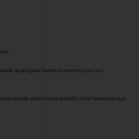
iniz.
ı olarak veya Kişisel Verileri Koruma Kurulu’nun
et merkezimizde elden teslim edebilir, noter kanalıyla veya