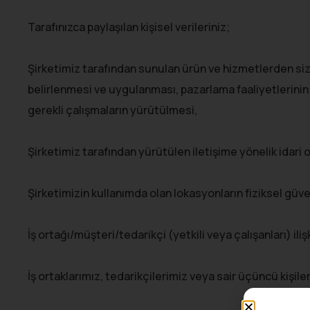
Tarafınızca paylaşılan kişisel verileriniz;
Şirketimiz tarafından sunulan ürün ve hizmetlerden sizler
belirlenmesi ve uygulanması, pazarlama faaliyetlerinin y
gerekli çalışmaların yürütülmesi,
Şirketimiz tarafından yürütülen iletişime yönelik idari
Şirketimizin kullanımda olan lokasyonların fiziksel güv
İş ortağı/müşteri/tedarikçi (yetkili veya çalışanları) iliş
İş ortaklarımız, tedarikçilerimiz veya sair üçüncü kişil