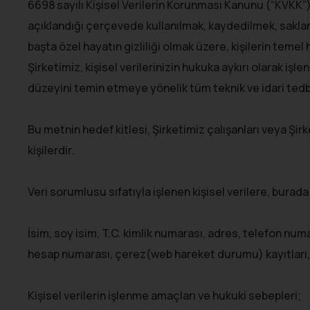
6698 sayılı Kişisel Verilerin Korunması Kanunu (“KVKK”) u
açıklandığı çerçevede kullanılmak, kaydedilmek, saklan
başta özel hayatın gizliliği olmak üzere, kişilerin tem
Şirketimiz, kişisel verilerinizin hukuka aykırı olarak 
düzeyini temin etmeye yönelik tüm teknik ve idari tedbi
Bu metnin hedef kitlesi, Şirketimiz çalışanları veya Şir
kişilerdir.
Veri sorumlusu sıfatıyla işlenen kişisel verilere, burada
İsim, soy isim, T.C. kimlik numarası, adres, telefon nu
hesap numarası, çerez(web hareket durumu) kayıtları,
Kişisel verilerin işlenme amaçları ve hukuki sebepleri;