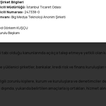
Şirket Bilgileri
icili Müdürlüğü:
İstanbul Ticaret Odası
icili Numarası:
247338-0
Unvanı:
Big Medya Teknoloji Anonim Şirketi
a ve açıklanan amaçlarla;
d Görkem KUŞÇU
urulu Başkanı
iyette bulunan şirketler, temsilcilerimize,
izi tabi olduğu kanunlarında açıkça talep etmeye yetkili olan
e yüklenici şirketler, bankalar, kredi risk ve finans kuruluşları
 ilgili zorunlu kişilere, kurum ve kuruluşlara ve denetimciler
t dışında, yukarıda belirtilen amaçlarla iş ortakları, hizmet alı