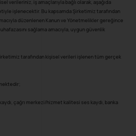
el verileriniz, iş amaçlarıyla bağlı olarak, aşağıda
tiyle işlenecektir. Bu kapsamda Şirketimiz tarafından
ası amacıyla düzenlenen Kanun ve Yönetmelikler gereğince
ve muhafazasını sağlama amacıyla, uygun güvenlik
irketimiz tarafından kişisel verileri işlenen tüm gerçek
lmektedir;
 kaydı, çağrı merkezi/hizmet kalitesi ses kaydı, banka