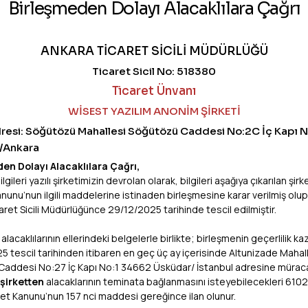
Birleşmeden Dolayı Alacaklılara Çağrı
,
ayfasının kullanılması ve/veya Şirketimizin düzenlediği eği
ANKARA TİCARET SİCİLİ MÜDÜRLÜĞÜ
Ticaret Sicil No: 518380
Ticaret Ünvanı
WİSEST YAZILIM ANONİM ŞİRKETİ
dresi: Söğütözü Mahallesi Söğütözü Caddesi No:2C İç Kapı N
/Ankara
 ya da otomatik olmayan yöntemlerle, ofisler, şubeler, çağrı m
en Dolayı Alacaklılara Çağrı,
ektronik olarak toplanabilir. Kişisel verileriniz elektronik ve/
lgileri yazılı şirketimizin devrolan olarak, bilgileri aşağıya çıkarılan şirk
zin saklandıkları ortamlarda yetkisiz erişime maruz kalmamal
nunu’nun ilgili maddelerine istinaden birleşmesine karar verilmiş olup
ret Sicili Müdürlüğünce 29/12/2025 tarihinde tescil edilmiştir.
rımı ile teknik güvenlik altyapı geliştirmeleri uygulanmaktad
 alacaklılarının ellerindeki belgelerle birlikte; birleşmenin geçerlilik ka
 tescil tarihinden itibaren en geç üç ay içerisinde Altunizade Mahal
şında kullanılmamak kaydı ile gerekli tüm bilgi güvenliği tedb
 Caddesi No:27 İç Kapı No:1 34662 Üsküdar/ İstanbul adresine mürac
kli kıldığı süre boyunca saklanacak ve işlenecektir. Bu süre 
şirketten
alacaklarının teminata bağlanmasını isteyebilecekleri 6102 
şlarından çıkarılacaktır.
et Kanunu’nun 157 nci maddesi gereğince ilan olunur.