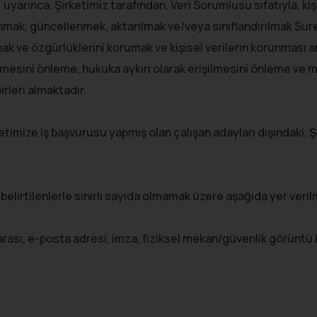
yarınca, Şirketimiz tarafından, Veri Sorumlusu sıfatıyla, kişis
mak, güncellenmek, aktarılmak ve/veya sınıflandırılmak Sure
el hak ve özgürlüklerini korumak ve kişisel verilerin korunm
işlenmesini önleme, hukuka aykırı olarak erişilmesini önleme 
rleri almaktadır.
ketimize iş başvurusu yapmış olan çalışan adayları dışındaki, Ş
 belirtilenlerle sınırlı sayıda olmamak üzere aşağıda yer veri
marası, e-posta adresi, imza, fiziksel mekan/güvenlik görüntü