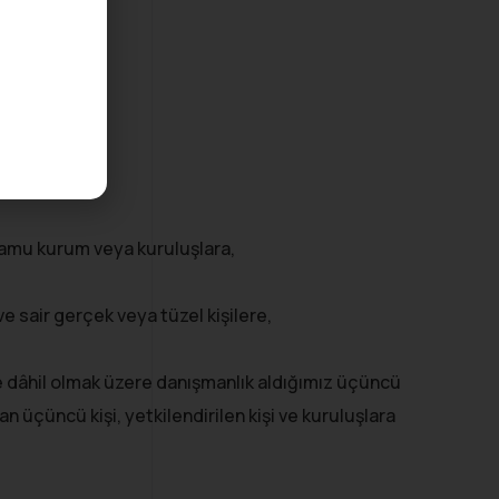
 kamu kurum veya kuruluşlara,
 ve sair gerçek veya tüzel kişilere,
 de dâhil olmak üzere danışmanlık aldığımız üçüncü
nan üçüncü kişi, yetkilendirilen kişi ve kuruluşlara