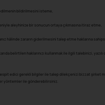
edilmenin bildirilmesini isteme,
niyle aleyhinize bir sonucun ortaya çıkmasına itiraz etme,
ız hâlinde zararın giderilmesini talep etme haklarına sahips
da belirtilen haklarınızı kullanmak ile ilgili talebinizi, yazıl
 tespit edici gerekli bilgiler ile talep dilekçenizi bizzat şirk
er yöntemler ile gönderebilirsiniz.