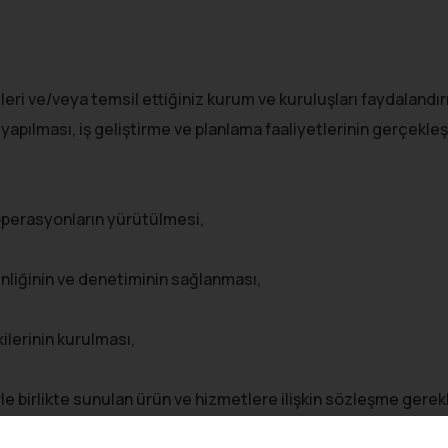
i ve/veya temsil ettiğiniz kurum ve kuruluşları faydalandırmak
apılması, iş geliştirme ve planlama faaliyetlerinin gerçekleşt
 operasyonların yürütülmesi,
enliğinin ve denetiminin sağlanması,
kilerinin kurulması,
erle birlikte sunulan ürün ve hizmetlere ilişkin sözleşme gere