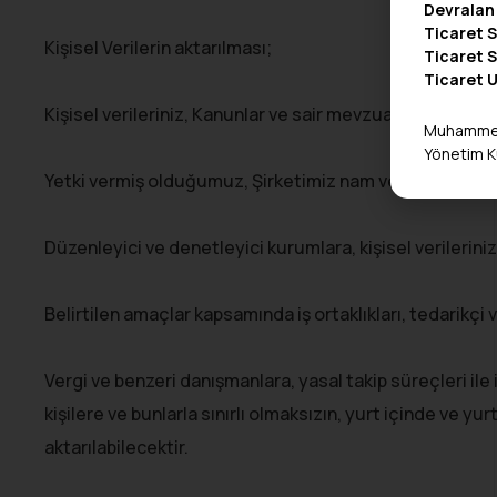
Devralan 
Ticaret S
Kişisel Verilerin aktarılması;
Ticaret S
Ticaret 
Kişisel verileriniz, Kanunlar ve sair mevzuat kapsamınd
Muhamme
Yönetim K
Yetki vermiş olduğumuz, Şirketimiz nam ve hesabına faal
Düzenleyici ve denetleyici kurumlara, kişisel verilerin
Belirtilen amaçlar kapsamında iş ortaklıkları, tedarikçi v
Vergi ve benzeri danışmanlara, yasal takip süreçleri ile
kişilere ve bunlarla sınırlı olmaksızın, yurt içinde ve yur
aktarılabilecektir.