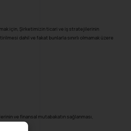
 için, Şirketimizin ticari ve iş stratejilerinin
irilmesi dahil ve fakat bunlarla sınırlı olmamak üzere
klerinin ve finansal mutabakatın sağlanması,